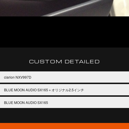
CUSTOM DETAILED
ciarion NXV997D
BLUE MOON AUDIO SX165＋オリジナル2.5インチ
BLUE MOON AUDIO SX165