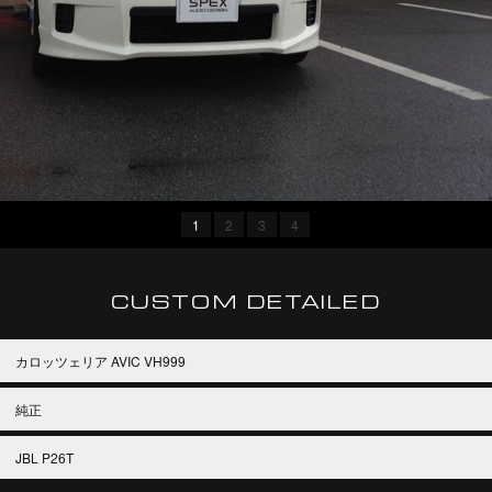
1
2
3
4
CUSTOM DETAILED
カロッツェリア AVIC VH999
純正
JBL P26T